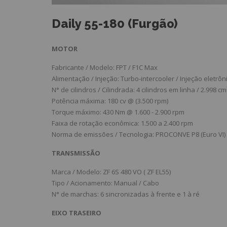
Daily 55-180 (Furgão)
MOTOR
Fabricante / Modelo: FPT / F1C Max
Alimentação / Injeção: Turbo-intercooler / Injeção eletrô
N° de cilindros / Cilindrada: 4 cilindros em linha / 2.998 cm
Potência máxima: 180 cv @ (3.500 rpm)
Torque máximo: 430 Nm @ 1.600 - 2.900 rpm
Faixa de rotação econômica: 1.500 a 2.400 rpm
Norma de emissões / Tecnologia: PROCONVE P8 (Euro VI)
TRANSMISSÃO
Marca / Modelo: ZF 6S 480 VO ( ZF EL55)
Tipo / Acionamento: Manual / Cabo
N° de marchas: 6 sincronizadas à frente e 1 à ré
EIXO TRASEIRO