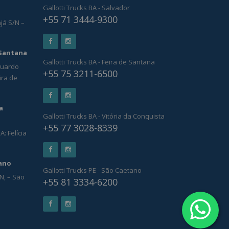
Gallotti Trucks BA - Salvador
+55 71 3444-9300
ajá S/N –
 Santana
Gallotti Trucks BA - Feira de Santana
Eduardo
+55 75 3211-6500
ira de
a
Gallotti Trucks BA - Vitória da Conquista
+55 77 3028-8339
A: Felícia
tano
Gallotti Trucks PE - São Caetano
N, – São
+55 81 3334-6200