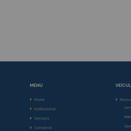
MENU
VEÍCU
Home
Novo
Lev
Institucional
Méd
Serviços
Sem
Consórcio