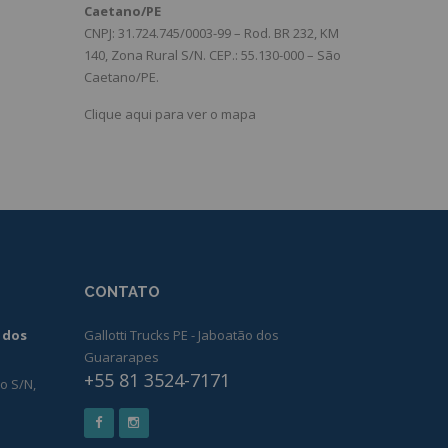
Caetano/PE
CNPJ: 31.724.745/0003-99 – Rod. BR 232, KM
140, Zona Rural S/N. CEP.: 55.130-000 – São
Caetano/PE.
Clique aqui para ver o mapa
CONTATO
o dos
Gallotti Trucks PE - Jaboatão dos
Guararapes
+55 81 3524-7171
o S/N,