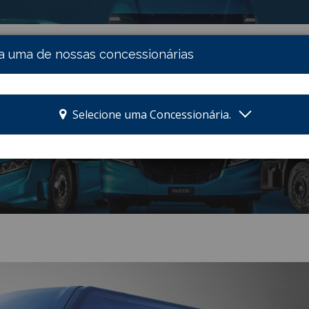
TUCIONAL
NOVOS
SERVIÇOS
CONSÓRCIO
FINANCIA
a uma de nossas concessionárias
Selecione uma Concessionária.
Veículos Novos - Leves