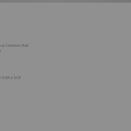
nica Common Rail
³
 / EGR e SCR