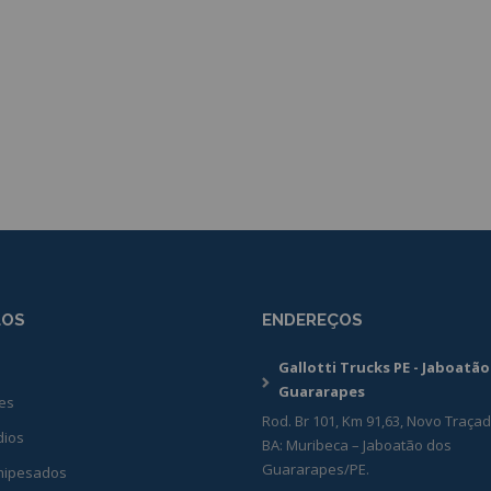
LOS
ENDEREÇOS
Gallotti Trucks PE - Jaboatã
s
Guararapes
es
Rod. Br 101, Km 91,63, Novo Traçad
ios
BA: Muribeca – Jaboatão dos
Guararapes/PE.
ipesados